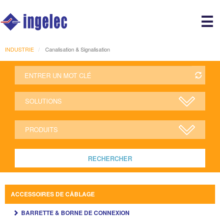
Main
☰
avigation
r
INDUSTRIE
Canalisation & Signalisation
RECHERCHER
ACCESSOIRES DE CÂBLAGE
BARRETTE & BORNE DE CONNEXION