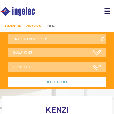
Main
☰
avigation
r
RESIDENTIEL
Appareillage
KENZI
RECHERCHER
KENZI