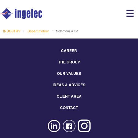
Main
☰
avigation
r
INDUSTRY
Départ moteur
Sélecteur à clé
CAREER
Footer
THE GROUP
Menu
Eng
OUR VALUES
IDEAS & ADVICES
CLIENT AREA
CONTACT