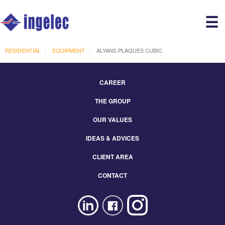
Main
☰
avigation
r
RESIDENTIAL
EQUIPMENT
ALYANS PLAQUES CUBIC
CAREER
Footer
THE GROUP
Menu
Eng
OUR VALUES
IDEAS & ADVICES
CLIENT AREA
CONTACT