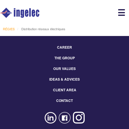
Main
☰
avigation
r
RÉGIES
Distribution réseaux électriques
CAREER
Footer
THE GROUP
Menu
Eng
OUR VALUES
IDEAS & ADVICES
CLIENT AREA
CONTACT