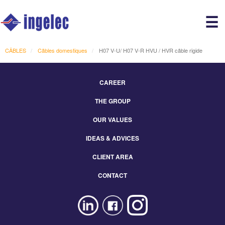
Main
☰
avigation
r
CÂBLES
Câbles domestiques
H07 V-U/ H07 V-R HVU / HVR câble rigide
CAREER
Footer
THE GROUP
Menu
Eng
OUR VALUES
IDEAS & ADVICES
CLIENT AREA
CONTACT