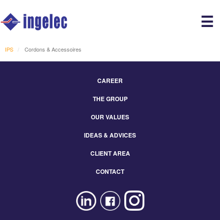
Main
☰
avigation
r
IPS
Cordons & Accessoires
CAREER
Footer
THE GROUP
Menu
Eng
OUR VALUES
IDEAS & ADVICES
CLIENT AREA
CONTACT