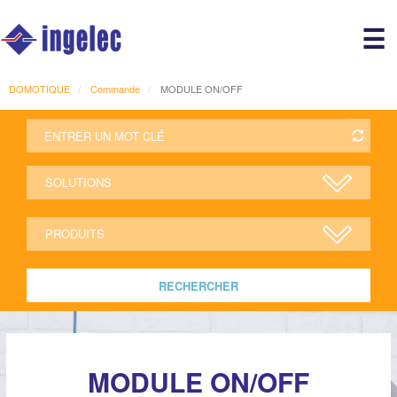
Main
☰
avigation
r
DOMOTIQUE
Commande
MODULE ON/OFF
RECHERCHER
MODULE ON/OFF