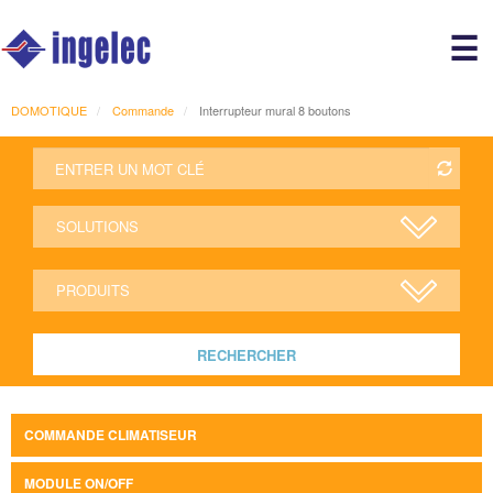
Main
☰
avigation
r
DOMOTIQUE
Commande
Interrupteur mural 8 boutons
RECHERCHER
COMMANDE CLIMATISEUR
MODULE ON/OFF