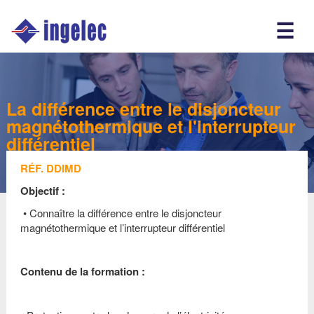
Main
☰
navigation
Fr
La différence entre le disjoncteur
magnétothermique et l'interrupteur
différentiel
RÉF. DDIMD
Objectif :
•
Connaître la différence entre le disjoncteur
magnétothermique et l’interrupteur différentiel
Contenu de la formation :